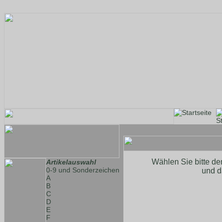
Wählen Sie bitte de
Artikelauswahl
0-9 und Sonderzeichen
und d
A
B
C
D
E
F