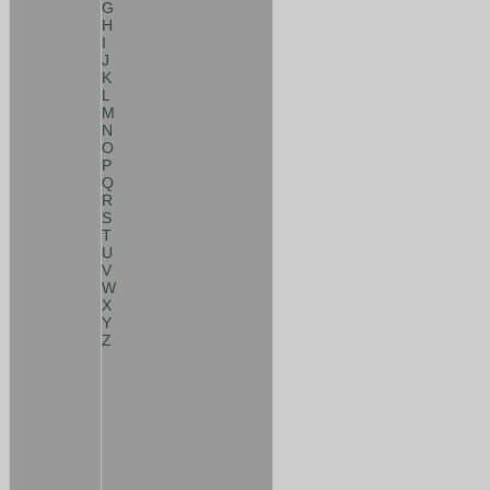
G
H
I
J
K
L
M
N
O
P
Q
R
S
T
U
V
W
X
Y
Z