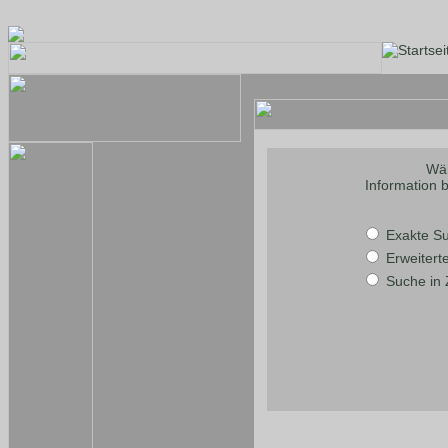
Wäh
Information 
Exakte S
Erweitert
Suche in 